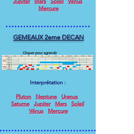
Jupiter
Mars
Soleil
Vénus
Mercure
GEMEAUX 2eme DECAN
Cliquer pour agrandir
Interprétation :
Pluton
Neptune
Uranus
Saturne
Jupiter
Mars
Soleil
Vénus
Mercure