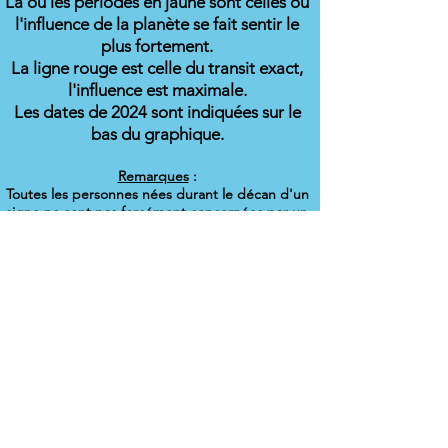
La ou les périodes en jaune sont celles où
l'influence de la planète se fait sentir le
plus fortement.
La ligne rouge est celle du transit exact,
l'influence est maximale.
Les dates de 2024 sont indiquées sur le
bas du graphique.
Remarques
:
Toutes les personnes nées durant le décan d'un
signe ne sont pas forcément concernées par un
tra
nsit.
La zone en jaune indique que la planète se
trouve à moins de 2 degrés de l'aspect exact à
votre Soleil.
La position du Soleil peut varier d'1 ou 2 degrés
d'une année sur l'autre. Si vous connaissez la
position de votre Soleil, vous pouvez vous
reporter directement à la position du Soleil,
indiqué sur la gauche du graphique.