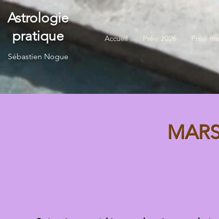
Astrologie
pratique
Accueil
Prévi 2026
Prévi me
S
ébastien Nogue
MARS