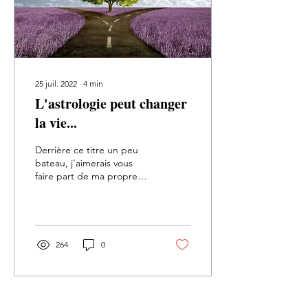
25 juil. 2022
∙
4
min
L'astrologie peut changer
la vie...
Derrière ce titre un peu
bateau, j'aimerais vous
faire part de ma propre
expérience. ​ Le thème
astral est une source
intarissable...
264
0