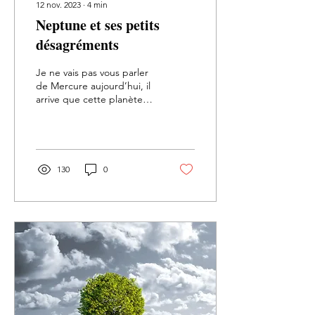
12 nov. 2023
∙
4
min
Neptune et ses petits
désagréments
Je ne vais pas vous parler
de Mercure aujourd’hui, il
arrive que cette planète
me laisse tranquille. Non
c’est Neptune qui sera le
héros...
130
0