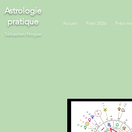
Astrologie
pratique
Accueil
Prévi 2026
Prévi me
S
ébastien Nogue