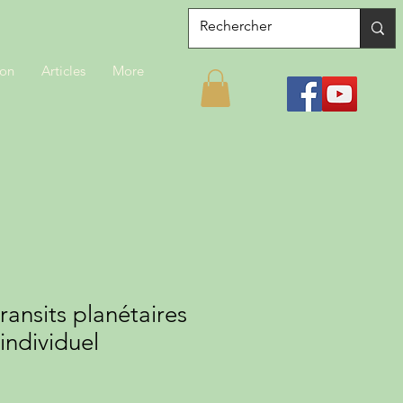
ion
Articles
More
ransits planétaires
individuel