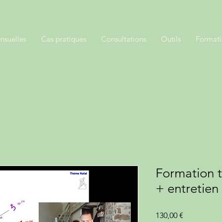
nsuelles
Cas pratiques
Consultations
Outils
Format
Formation t
+ entretien 
Prix
130,00 €