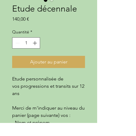
Etude décennale
Prix
140,00 €
Quantité
*
Ajouter au panier
Etude personnalisée de
vos progressions et transits sur 12
ans
Merci de m'indiquer au niveau du
panier (page suivante) vos :
- Nom et prénom
- Date de naissance