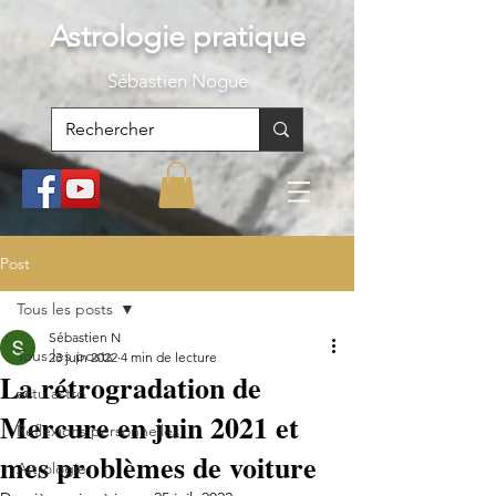
Astrologie pratique
S
ébastien Nogue
Post
Tous les posts
Sébastien N
Tous les posts
23 juin 2022
4 min de lecture
La rétrogradation de
actu astro
Mercure en juin 2021 et
Réflexions personnelles
mes problèmes de voiture
Astrologie