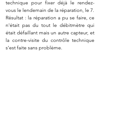
technique pour fixer déjà le rendez-
vous le lendemain de la réparation, le 7.
Résultat : la réparation a pu se faire, ce 
n'était pas du tout le débitmètre qui 
était défaillant mais un autre capteur, et 
la contre-visite du contrôle technique 
s'est faite sans problème.
Voici un exemple de retards ou 
d'imprévus liés à la rétrogradation de 
Mercure. On aurait pu penser qu'elle 
aurait touché la maison 3 ou son maître 
(les déplacements, la mobilité...) mais 
ce ne fut pas le cas.
Intrinsèquement, Mercure est la planète 
du mouvement, qui plus est dans son 
signe : les Gémeaux. Cela aura suffit à 
toucher ce domaine. Phénomène 
amplifié dans mon thème par la 