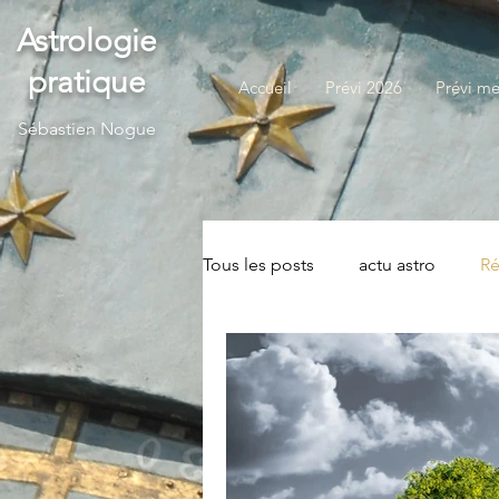
Astrologie
pratique
Accueil
Prévi 2026
Prévi me
S
ébastien Nogue
Tous les posts
actu astro
Ré